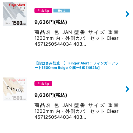
商品は フィンガーアラート フィンガーアラートプロ の２タイプ。
フィンガーアラート
ヒンジ（蝶番）2cmまで対応
9,636
円
(税込)
ドアの厚さ5cmまで対応
１１０°まで開くドア用
商品名 色 JAN 型番 サイズ 重量
ドア開閉25万回テスト済
1200mm 内・外側カバーセット Clear
クリア・ベージュの２色
4571250544034 403…
SKG-IKOB®認定
（EN16654およびNEN8654）
フィンガーアラートプロ
【指はさみ防止！】 Finger Alert：フィンガーアラ
ヒンジ（蝶番）3.5cmまで対応
ート1500mm Beige ０歳〜6歳
[
462fa
]
ドアの厚さ7cmまで対応
１７５°まで開くドア用
ドア開閉100万回テスト済
ホワイト・グレーの２色
9,636
円
(税込)
SKG-IKOB®認定
（EN16654およびNEN8654）
商品名 色 JAN 型番 サイズ 重量
1200mm 内・外側カバーセット Clear
4571250544034 403…
サイズの選び方
フィンガーアラートは 1,200mm、1,500mm、1,800mm の3サイズ。
用途やドアの高さにあわせてお選びいただけますが、お子様の身長を考