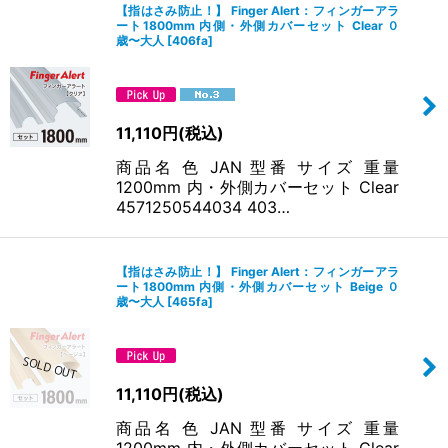
慮した選び方は下記の通りです。
【指はさみ防止！】 Finger Alert：フィンガーアラ
ート1800mm 内側・外側カバーセット Clear ０
歳〜大人
[
406fa
]
フィンガーアラートはお子様が手を挙げた高さまでを守るように作られ
ております。目安として、お子様の身長＋40cm以上のサイズをお選びい
ただくことをおすすめしますが、大人になるまで長く使える1,800mmが
最もおすすめです。
11,110
円
(税込)
対象年齢
1,200mm：0~4歳まで
商品名 色 JAN 型番 サイズ 重量
4歳平均身長87cm
1200mm 内・外側カバーセット Clear
手の届く範囲：116cm
4571250544034 403…
1,500mm：0~6歳まで
6歳平均身長110cm
手の届く範囲：148cm
【指はさみ防止！】 Finger Alert：フィンガーアラ
1,800mm：0~大人まで
ート1800mm 内側・外側カバーセット Beige ０
10歳平均身長140cm
歳〜大人
[
465fa
]
手の届く範囲：179cm
セットor単品の選び方
フィンガーアラートは基本、ドアの両面に取り付けるもの
11,110
円
(税込)
として作られている商品です。片側のみの設置では指はさみ事故を完全
商品名 色 JAN 型番 サイズ 重量
に防げません。お子さまの指の安全のために、セットでのご購入を強く