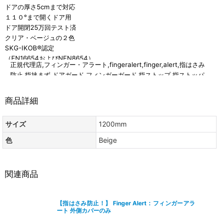
ドアの厚さ5cmまで対応
１１０°まで開くドア用
ドア開閉25万回テスト済
クリア・ベージュの２色
SKG-IKOB®認定
（EN16654およびNEN8654）
正規代理店,フィンガー・アラート,fingeralert,finger,alert,指はさみ
防止,指挟まず,ドアガード,フィンガーガード,指ストップ,指ストッパ
柔らかい部分が動いてドアの動きを妨げず、硬い部分でお子様の指を守
ー,ドアカバー,指詰め,指詰め防止,ドア挟み防止,ストッパー,セーフテ
る構造です。
ィ,ストップ,キッズ,ベビー,赤ちゃん,子供,こども,お子さま,自宅,施設,
硬い部分でしっかりガード。
商品詳細
保育園,幼児園,幼稚園,病院,工場,小学校,店舗,ロック,扉,ドア,挟み,防
はさまる部分に指が届きません！
止,危険,指挟み防止,事故,ゆび,指,はさむ,挟む,安全,ベビー保護用品,お
外側カバー ：幅65mm テープ幅12mm
サイズ
1200mm
子様,取り付け簡単,ドア バタン 防止,赤ちゃん 引き戸 防止,カウボー
内側カバー：幅32mm テープ幅9mm
イ,室内 ドア 鍵 子供,ベビー 引き戸 ロック,赤ちゃん 扉 対策,赤ちゃ
色
Beige
●素材：PVC（ポリ塩化ビニール）
ん ロック 扉,引き出し ロック 赤ちゃん,子供 扉 防止,引き戸 ストッパ
●お手入れ方法：水洗い
ー 幼児,ドアノブ 赤ちゃん,赤ちゃん ハイハイ 対策,幼児 扉 ロック,子
●原産地：オランダ
供 開き戸 ロック,ドア 子供,子供 ストッパー,赤ちゃん 扉 ロック はが
※1セットお届け時の状態
関連商品
せ
重ねた状態で包装。
る,100cm,1000,1000mm,120cm,1200,1200mm,150cm,1500,1500m
使用時よりも平らな状態でお届けいたします。
m,180cm,1800,1800mm,透明,ベージュ,目立たない,内・外側カバー,
tesa tape
【指はさみ防止！】 Finger Alert：フィンガーアラ
表裏,
ート 外側カバーのみ
ドイツ産の強力な粘着力を持つ「テサテープ」を使用することにより剥