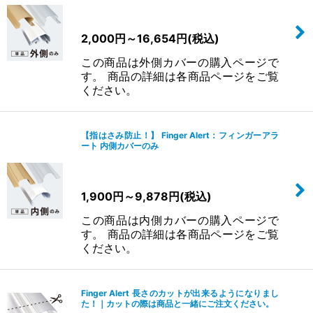
がれず安心。
※ピンク色の部分は両面テープの剥がす部分です。テープ自体は透明で
す。
2,000
円
～16,654
円
(税込)
この商品は外側カバーの購入ページで
ご購入前にご確認下さい 必要なもの：セロテープ
す。 商品の詳細は各商品ページをご覧
✓ 壁やドアが接着可能な材質かをチェック
ください。
ご家庭にあるセロテープなどで、ドアや壁の設置したい部分のほこりや
油をふき取り、セロテープを貼り付けてみてください。
問題なくテープがつけば、フィンガーアラートを設置可能です。
【指はさみ防止！】 Finger Alert：フィンガーアラ
もし、設置不可能な材質だったら…
ート 内側カバーのみ
ざらざらした質の壁やドアなど、接着しにくい材質の場合はヤスリなど
で表面を平らににして取り付けてください。
ヤスリをかけられない場合や、どうしてもテープが付かない場合、確実
1,900
円
～9,878
円
(税込)
にお子様の指を守るためにはビス止めを推奨しております。
特に賃貸やお引越し予定のある方は…
この商品は内側カバーの購入ページで
✓ 壁やドアが、はがれやすい材質かどうかをチェック
す。 商品の詳細は各商品ページをご覧
設置したい部分にセロテープを貼り、つけ剥がしを何度か行ってみてく
ください。
ださい。
壁紙が浮いてきたり、剥がれそうな場合はフィンガーアラートを剥がす
際に注意が必要です。
Finger Alert 長さのカットが出来るようになりまし
サイズについて
た！｜カットの際は商品と一緒にご注文ください。