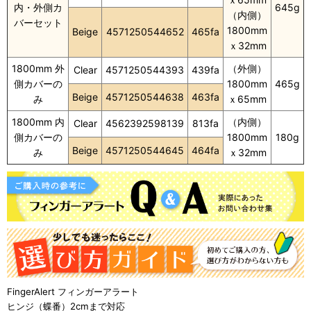
内・外側カ
645g
（内側）
バーセット
1800mm
Beige
4571250544652
465fa
ｘ32mm
1800mm 外
（外側）
Clear
4571250544393
439fa
側カバーの
1800mm
465g
Beige
4571250544638
463fa
み
ｘ65mm
1800mm 内
（内側）
Clear
4562392598139
813fa
側カバーの
1800mm
180g
Beige
4571250544645
464fa
み
ｘ32mm
FingerAlert フィンガーアラート
ヒンジ（蝶番）2cmまで対応