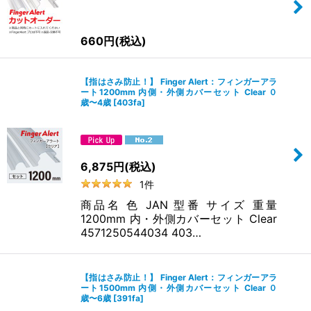
フィンガーアラートはお子様が手を挙げた高さまでを守るように作られ
ております。目安として、お子様の身長＋40cm以上のサイズをお選びい
ただくことをおすすめしますが、大人になるまで長く使える1,800mmが
660
円
(税込)
最もおすすめです。
対象年齢
1,200mm：0~4歳まで
【指はさみ防止！】 Finger Alert：フィンガーアラ
4歳平均身長87cm
ート1200mm 内側・外側カバーセット Clear ０
手の届く範囲：116cm
歳〜4歳
[
403fa
]
1,500mm：0~6歳まで
6歳平均身長110cm
手の届く範囲：148cm
1,800mm：0~大人まで
6,875
円
(税込)
10歳平均身長140cm
1
件
手の届く範囲：179cm
商品名 色 JAN 型番 サイズ 重量
1200mm 内・外側カバーセット Clear
取り付けについて
4571250544034 403…
内側カバー（丁番・ヒンジ側）：丁番（ヒンジ）側に取り付けます。
外側カバー（開閉側）：丁番（ヒンジ）の見えない側に取り付けます。
初めてご購入の方、選び方がわからない方も少しでも迷ったらここ！
【指はさみ防止！】 Finger Alert：フィンガーアラ
ート1500mm 内側・外側カバーセット Clear ０
選び方ガイド
歳〜6歳
[
391fa
]
商品タイプの選び方