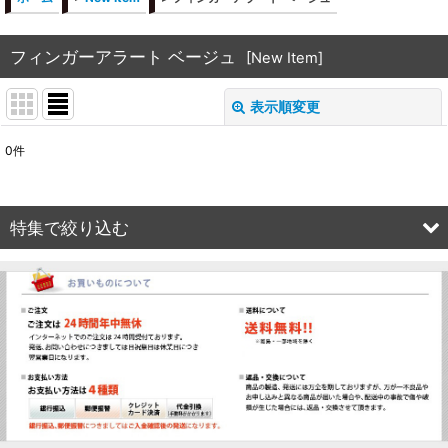
フィンガーアラート ベージュ
[
New Item
]
表示順変更
閉じる
0
件
表示数
:
並び順
:
特集で絞り込む
絞り込む
1000mm
1200mm
1500mm
1800mm